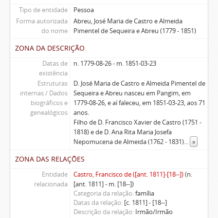
Tipo de entidade
Pessoa
Forma autorizada
Abreu, José Maria de Castro e Almeida
do nome
Pimentel de Sequeira e Abreu (1779 - 1851)
ZONA DA DESCRIÇÃO
Datas de
n. 1779-08-26 - m. 1851-03-23
existência
Estruturas
D. José Maria de Castro e Almeida Pimentel de
internas / Dados
Sequeira e Abreu nasceu em Pangim, em
biográficos e
1779-08-26, e aí faleceu, em 1851-03-23, aos 71
genealógicos
anos.
Filho de D. Francisco Xavier de Castro (1751 -
1818) e de D. Ana Rita Maria Josefa
Nepomucena de Almeida (1762 - 1831)
...
»
ZONA DAS RELAÇÕES
Entidade
Castro, Francisco de ([ant. 1811]-[18--])
(n.
relacionada
[ant. 1811] - m. [18--])
Categoria da relação
família
Datas da relação
[c. 1811] - [18--]
Descrição da relação
Irmão/Irmão