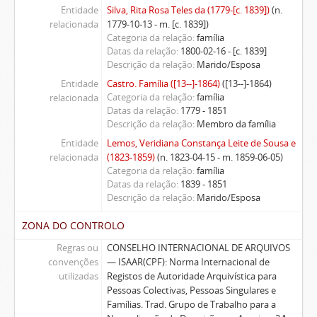
Entidade
Silva, Rita Rosa Teles da (1779-[c. 1839])
(n.
relacionada
1779-10-13 - m. [c. 1839])
Categoria da relação
família
Datas da relação
1800-02-16 - [c. 1839]
Descrição da relação
Marido/Esposa
Entidade
Castro. Família ([13--]-1864)
([13--]-1864)
Categoria da relação
família
relacionada
Datas da relação
1779 - 1851
Descrição da relação
Membro da família
Entidade
Lemos, Veridiana Constança Leite de Sousa e
relacionada
(1823-1859)
(n. 1823-04-15 - m. 1859-06-05)
Categoria da relação
família
Datas da relação
1839 - 1851
Descrição da relação
Marido/Esposa
ZONA DO CONTROLO
Regras ou
CONSELHO INTERNACIONAL DE ARQUIVOS
convenções
— ISAAR(CPF): Norma Internacional de
utilizadas
Registos de Autoridade Arquivística para
Pessoas Colectivas, Pessoas Singulares e
Famílias. Trad. Grupo de Trabalho para a