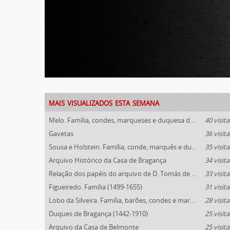
mais visualizados esta semana
Melo. Família, condes, marqueses e duquesa de Ficalho (1789-1910)
40 visita
Gavetas
36 visita
Sousa e Holstein. Família, conde, marquês e duques de Palmela (1812-1910)
35 visita
Arquivo Histórico da Casa de Bragança
34 visita
Relação dos papéis do arquivo de D. Tomás de Lima
33 visita
Figueiredo. Família (1499-1655)
31 visita
Lobo da Silveira. Família, barões, condes e marqueses de Alvito (1475-1910)
28 visita
Duques de Bragança (1442-1910)
25 visita
Arquivo da Casa de Belmonte
25 visita