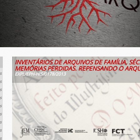
INVENTÁRIOS DE ARQUIVOS DE FAMÍLIA, SÉCS
MEMÓRIAS PERDIDAS. REPENSANDO O ARQ
s
EXPL/EPH-HIS/0178/2013
s
s
s
s
s
s
s
s