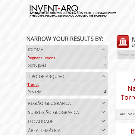
NARROW YOUR RESULTS BY:
E
idioma
Registos únicos
11
português
11
tipo de arquivo
Todos
Na
Privado
4
Torr
região geográfica
subregião geográfica
localidade
área temática
B