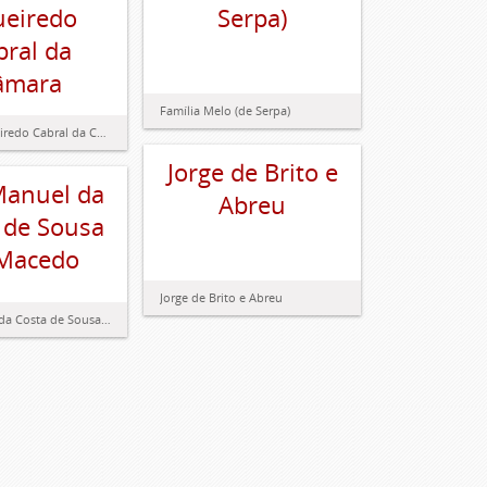
ueiredo
Serpa)
bral da
âmara
Família Melo (de Serpa)
Família Figueiredo Cabral da Câmara
Jorge de Brito e
Manuel da
Abreu
 de Sousa
Macedo
Jorge de Brito e Abreu
Luís Manuel da Costa de Sousa de Macedo