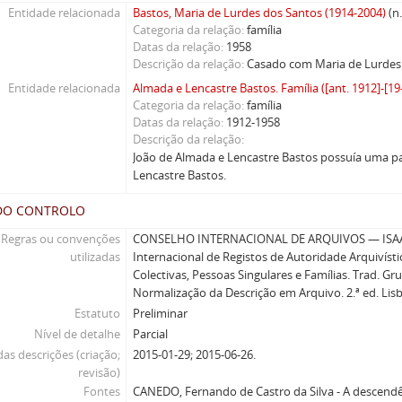
Entidade relacionada
Bastos, Maria de Lurdes dos Santos (1914-2004)
(n
Categoria da relação
família
Datas da relação
1958
Descrição da relação
Casado com Maria de Lurdes 
Entidade relacionada
Almada e Lencastre Bastos. Família ([ant. 1912]-[19-
Categoria da relação
família
Datas da relação
1912-1958
Descrição da relação
João de Almada e Lencastre Bastos possuía uma p
Lencastre Bastos.
DO CONTROLO
Regras ou convenções
CONSELHO INTERNACIONAL DE ARQUIVOS — ISAA
utilizadas
Internacional de Registos de Autoridade Arquivíst
Colectivas, Pessoas Singulares e Famílias. Trad. G
Normalização da Descrição em Arquivo. 2.ª ed. Lis
Estatuto
Preliminar
Nível de detalhe
Parcial
as descrições (criação;
2015-01-29; 2015-06-26.
revisão)
Fontes
CANEDO, Fernando de Castro da Silva - A descendê