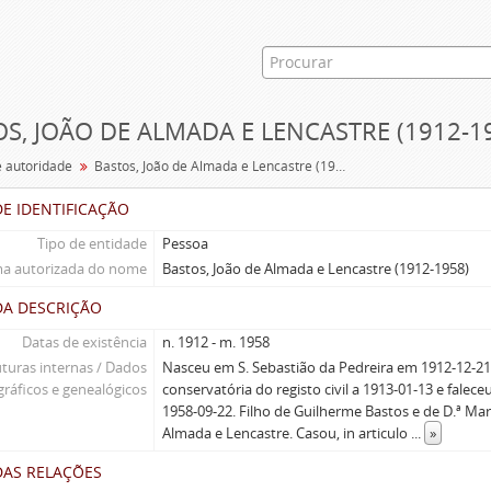
S, JOÃO DE ALMADA E LENCASTRE (1912-1
e autoridade
Bastos, João de Almada e Lencastre (1912-1958)
E IDENTIFICAÇÃO
Tipo de entidade
Pessoa
a autorizada do nome
Bastos, João de Almada e Lencastre (1912-1958)
DA DESCRIÇÃO
Datas de existência
n. 1912 - m. 1958
uturas internas / Dados
Nasceu em S. Sebastião da Pedreira em 1912-12-21,
gráficos e genealógicos
conservatória do registo civil a 1913-01-13 e fale
1958-09-22. Filho de Guilherme Bastos e de D.ª Mar
Almada e Lencastre. Casou, in articulo
...
»
DAS RELAÇÕES