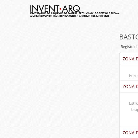
BASTO
Registo d
ZONA D
Form
ZONA 
Estr
bio
ZONA 