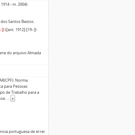
. 1914 - m. 2004)
dos Santos Bastos.
-])
([ant. 1912]-[19--])
arte do arquivo Almada
R(CPF): Norma
ica para Pessoas
rupo de Trabalho para a
boa:
...
»
ncia portuguesa de el-rei