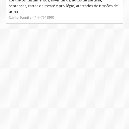
contratos, testamentos, inventários, autos de partilha,
sentenças, cartas de mercê e privilégio, atestados de brasões de
arma...
Canto. Família ([14--?]-1890)