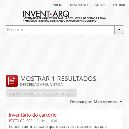
início
descritivo
sobre
entrar
Filtros
MOSTRAR 1 RESULTADOS
DESCRIÇÃO ARQUIVÍSTICA
Arquivo Nacional da Torre do Tombo
Ordenar por:
Mais recentes
Inventário do cartório
PT/TT/ CSI-003
Série
1836
Contém um inventário que descreve os documentos que