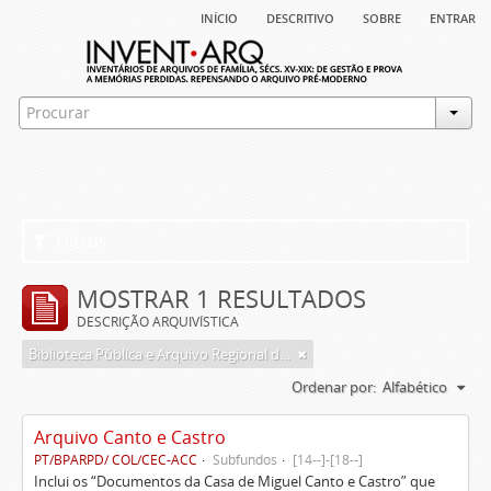
início
descritivo
sobre
entrar
Filtros
MOSTRAR 1 RESULTADOS
DESCRIÇÃO ARQUIVÍSTICA
Biblioteca Pública e Arquivo Regional de Ponta Delgada
Ordenar por:
Alfabético
Arquivo Canto e Castro
PT/BPARPD/ COL/CEC-ACC
Subfundos
[14--]-[18--]
Inclui os “Documentos da Casa de Miguel Canto e Castro” que