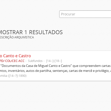
MOSTRAR 1 RESULTADOS
ESCRIÇÃO ARQUIVÍSTICA
o Canto e Castro
PD/ COL/CEC-ACC
Subfundos
[14--]-[18--]
s “Documentos da Casa de Miguel Canto e Castro” que compreendem cartas d
tos, inventários, autos de partilha, sentenças, cartas de mercê e privilégio,
mília ([14--?]-1890)