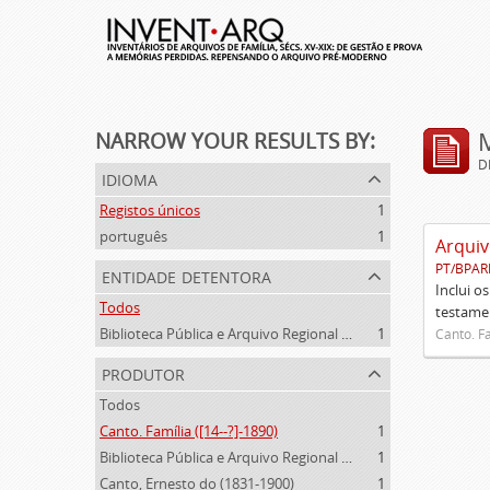
NARROW YOUR RESULTS BY:
D
idioma
Registos únicos
1
português
1
Arquiv
PT/BPAR
entidade detentora
Inclui o
Todos
testamen
Biblioteca Pública e Arquivo Regional de Ponta Delgada
1
Canto. Fa
produtor
Todos
Canto. Família ([14--?]-1890)
1
Biblioteca Pública e Arquivo Regional de Ponta Delgada (1841- )
1
Canto, Ernesto do (1831-1900)
1