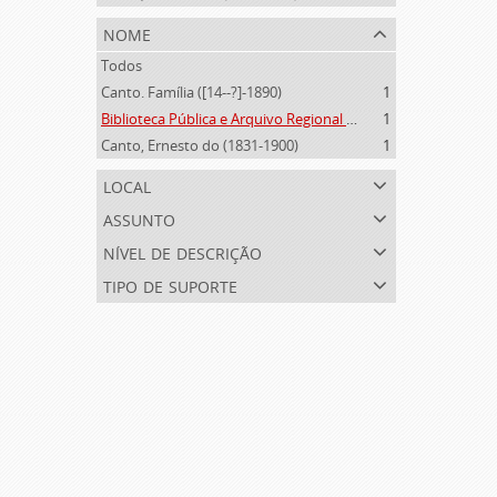
nome
Todos
Canto. Família ([14--?]-1890)
1
Biblioteca Pública e Arquivo Regional de Ponta Delgada (1841- )
1
Canto, Ernesto do (1831-1900)
1
local
assunto
nível de descrição
tipo de suporte