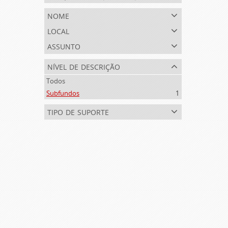
nome
local
assunto
nível de descrição
Todos
Subfundos
1
tipo de suporte