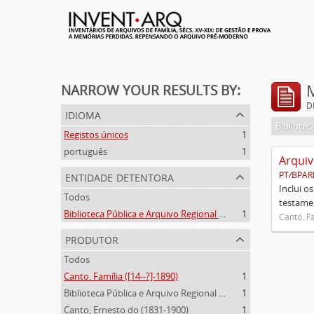
NARROW YOUR RESULTS BY:
D
idioma
Registos únicos
1
português
1
Arquiv
entidade detentora
PT/BPAR
Inclui o
Todos
testamen
Biblioteca Pública e Arquivo Regional de Ponta Delgada
1
Canto. Fa
produtor
Todos
Canto. Família ([14--?]-1890)
1
Biblioteca Pública e Arquivo Regional de Ponta Delgada (1841- )
1
Canto, Ernesto do (1831-1900)
1