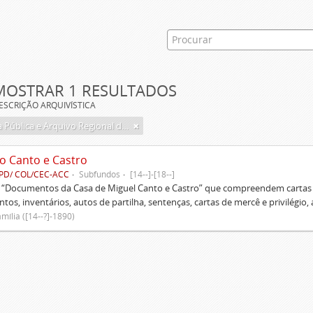
MOSTRAR 1 RESULTADOS
ESCRIÇÃO ARQUIVÍSTICA
Biblioteca Pública e Arquivo Regional de Ponta Delgada
o Canto e Castro
PD/ COL/CEC-ACC
Subfundos
[14--]-[18--]
s “Documentos da Casa de Miguel Canto e Castro” que compreendem cartas d
tos, inventários, autos de partilha, sentenças, cartas de mercê e privilégio,
mília ([14--?]-1890)