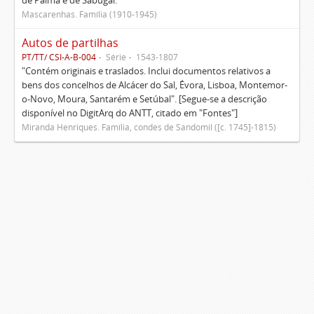
de Palma e de Sabugal.
Mascarenhas. Família (1910-1945)
Autos de partilhas
PT/TT/ CSI-A-B-004
Série
1543-1807
"Contém originais e traslados. Inclui documentos relativos a
bens dos concelhos de Alcácer do Sal, Évora, Lisboa, Montemor-
o-Novo, Moura, Santarém e Setúbal". [Segue-se a descrição
disponível no DigitArq do ANTT, citado em "Fontes"]
Miranda Henriques. Família, condes de Sandomil ([c. 1745]-1815)