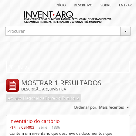
início
descritivo
sobre
entrar
Filtros
MOSTRAR 1 RESULTADOS
DESCRIÇÃO ARQUIVÍSTICA
Arquivo Nacional da Torre do Tombo
Ordenar por:
Mais recentes
Inventário do cartório
PT/TT/ CSI-003
Série
1836
Contém um inventário que descreve os documentos que