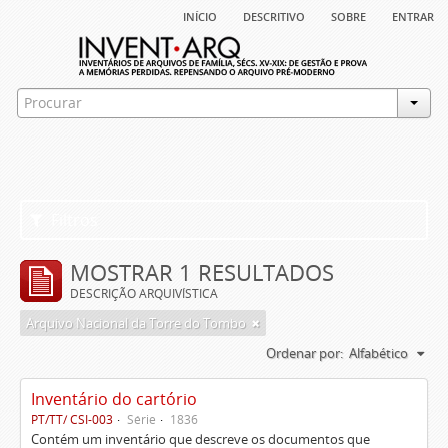
início
descritivo
sobre
entrar
Filtros
MOSTRAR 1 RESULTADOS
DESCRIÇÃO ARQUIVÍSTICA
Arquivo Nacional da Torre do Tombo
Ordenar por:
Alfabético
Inventário do cartório
PT/TT/ CSI-003
Série
1836
Contém um inventário que descreve os documentos que