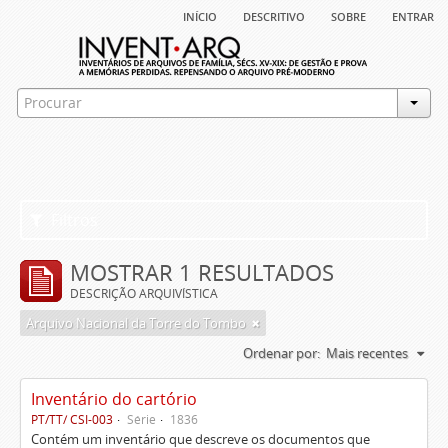
início
descritivo
sobre
entrar
Filtros
MOSTRAR 1 RESULTADOS
DESCRIÇÃO ARQUIVÍSTICA
Arquivo Nacional da Torre do Tombo
Ordenar por:
Mais recentes
Inventário do cartório
PT/TT/ CSI-003
Série
1836
Contém um inventário que descreve os documentos que