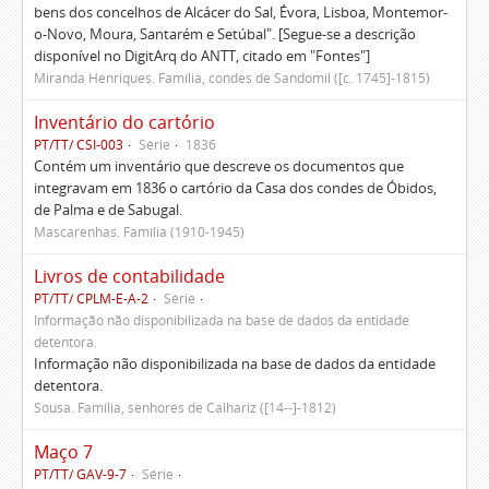
bens dos concelhos de Alcácer do Sal, Évora, Lisboa, Montemor-
o-Novo, Moura, Santarém e Setúbal". [Segue-se a descrição
disponível no DigitArq do ANTT, citado em "Fontes"]
Miranda Henriques. Família, condes de Sandomil ([c. 1745]-1815)
Inventário do cartório
PT/TT/ CSI-003
Série
1836
Contém um inventário que descreve os documentos que
integravam em 1836 o cartório da Casa dos condes de Óbidos,
de Palma e de Sabugal.
Mascarenhas. Família (1910-1945)
Livros de contabilidade
PT/TT/ CPLM-E-A-2
Série
Informação não disponibilizada na base de dados da entidade
detentora.
Informação não disponibilizada na base de dados da entidade
detentora.
Sousa. Família, senhores de Calhariz ([14--]-1812)
Maço 7
PT/TT/ GAV-9-7
Série