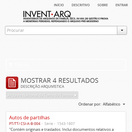
início
descritivo
sobre
entrar
Filtros
MOSTRAR 4 RESULTADOS
DESCRIÇÃO ARQUIVÍSTICA
Arquivo Nacional da Torre do Tombo
Ordenar por:
Alfabético
Autos de partilhas
PT/TT/ CSI-A-B-004
Série
1543-1807
"Contém originais e traslados. Inclui documentos relativos a