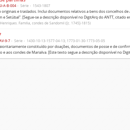
SI-A-B-004
Série
1543-1807
originais e traslados. Inclui documentos relativos a bens dos concelhos de
 e Setúbal". [Segue-se a descrição disponível no DigitArq do ANTT, citado e
Henriques. Família, condes de Sandomil ([c. 1745]-1815)
7
AV-9-7
Série
1430-10-13-1577-04-13; 1773-01-30-1773-05-05
oritariamente constituído por doações, documentos de posse e de confirmaç
 e aos condes de Marialva. [Este texto segue a descrição disponível no Digit