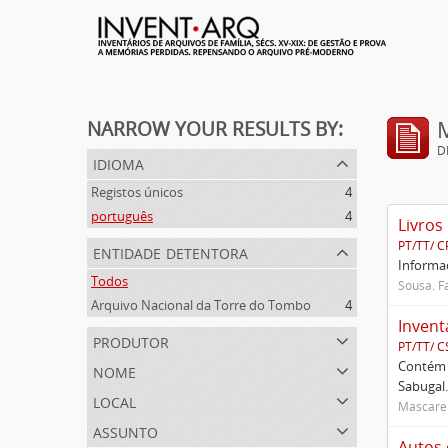
NARROW YOUR RESULTS BY:
D
idioma
Registos únicos
4
português
4
Livros
PT/TT/ C
entidade detentora
Informaç
Todos
Sousa. Fa
Arquivo Nacional da Torre do Tombo
4
Invent
produtor
PT/TT/ C
nome
Contém 
Sabugal.
local
Mascaren
assunto
Autos 