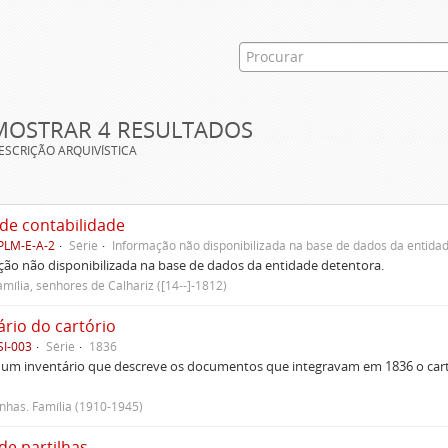
MOSTRAR 4 RESULTADOS
ESCRIÇÃO ARQUIVÍSTICA
 de contabilidade
PLM-E-A-2
Série
Informação não disponibilizada na base de dados da entidad
ão não disponibilizada na base de dados da entidade detentora.
mília, senhores de Calhariz ([14--]-1812)
ário do cartório
SI-003
Série
1836
um inventário que descreve os documentos que integravam em 1836 o cartó
has. Família (1910-1945)
de partilhas