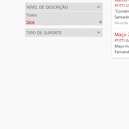
nível de descrição
PT/TT/ C
"Contém 
Todos
Santarém
Série
4
Miranda 
tipo de suporte
Maço 
PT/TT/ G
Maço mai
Fernando