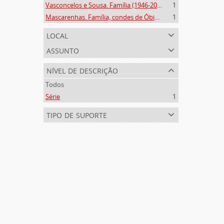
Vasconcelos e Sousa. Família (1946-2006)
1
Mascarenhas. Família, condes de Óbidos, Palma e Sabugal (1669-1910)
1
local
assunto
nível de descrição
Todos
Série
1
tipo de suporte