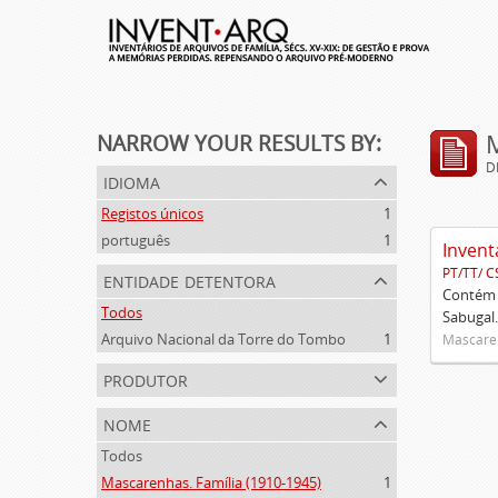
NARROW YOUR RESULTS BY:
D
idioma
Registos únicos
1
português
1
Invent
PT/TT/ C
entidade detentora
Contém 
Todos
Sabugal.
Arquivo Nacional da Torre do Tombo
1
Mascaren
produtor
nome
Todos
Mascarenhas. Família (1910-1945)
1