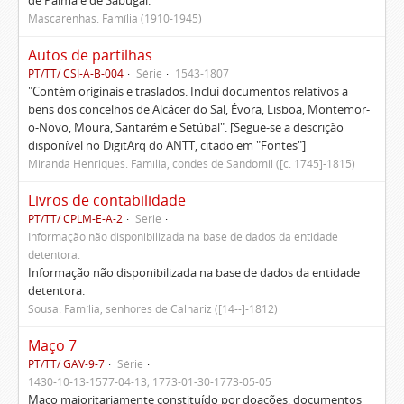
de Palma e de Sabugal.
Mascarenhas. Família (1910-1945)
Autos de partilhas
PT/TT/ CSI-A-B-004
Série
1543-1807
"Contém originais e traslados. Inclui documentos relativos a
bens dos concelhos de Alcácer do Sal, Évora, Lisboa, Montemor-
o-Novo, Moura, Santarém e Setúbal". [Segue-se a descrição
disponível no DigitArq do ANTT, citado em "Fontes"]
Miranda Henriques. Família, condes de Sandomil ([c. 1745]-1815)
Livros de contabilidade
PT/TT/ CPLM-E-A-2
Série
Informação não disponibilizada na base de dados da entidade
detentora.
Informação não disponibilizada na base de dados da entidade
detentora.
Sousa. Família, senhores de Calhariz ([14--]-1812)
Maço 7
PT/TT/ GAV-9-7
Série
1430-10-13-1577-04-13; 1773-01-30-1773-05-05
Maço maioritariamente constituído por doações, documentos