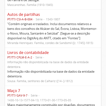
de Palma e de Sabugal.
Mascarenhas. Família (1910-1945)
Autos de partilhas
PT/TT/ CSI-A-B-004
Série
1543-1807
"Contém originais e traslados. Inclui documentos relativos a
bens dos concelhos de Alcácer do Sal, Évora, Lisboa, Montemor-
o-Novo, Moura, Santarém e Setúbal". [Segue-se a descrição
disponível no DigitArq do ANTT, citado em "Fontes"]
Miranda Henriques. Família, condes de Sandomil ([c. 1745]-1815)
Livros de contabilidade
PT/TT/ CPLM-E-A-2
Série
Informação não disponibilizada na base de dados da entidade
detentora.
Informação não disponibilizada na base de dados da entidade
detentora.
Sousa. Família, senhores de Calhariz ([14--]-1812)
Maço 7
PT/TT/ GAV-9-7
Série
1430-10-13-1577-04-13; 1773-01-30-1773-05-05
Maço maioritariamente constituído por doações, documentos