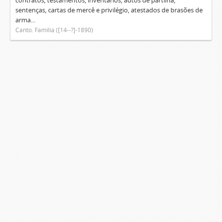
contratos, testamentos, inventários, autos de partilha,
sentenças, cartas de mercê e privilégio, atestados de brasões de
arma...
Canto. Família ([14--?]-1890)