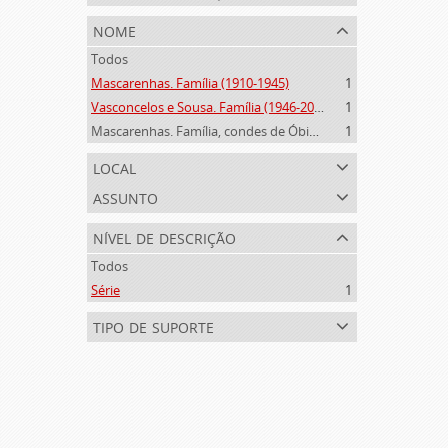
nome
Todos
Mascarenhas. Família (1910-1945)
1
Vasconcelos e Sousa. Família (1946-2006)
1
Mascarenhas. Família, condes de Óbidos, Palma e Sabugal (1669-1910)
1
local
assunto
nível de descrição
Todos
Série
1
tipo de suporte