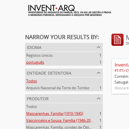
NARROW YOUR RESULTS BY:
D
idioma
Registos únicos
1
português
1
Invent
PT/TT/ C
entidade detentora
Contém 
Todos
Sabugal.
Arquivo Nacional da Torre do Tombo
1
Mascaren
produtor
Todos
Mascarenhas. Família (1910-1945)
1
Vasconcelos e Sousa. Família (1946-2006)
1
Mascarenhas. Família, condes de Óbidos, Palma e Sabugal (1669-1910)
1