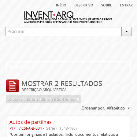
início
descritivo
sobre
entrar
Filtros
MOSTRAR 2 RESULTADOS
DESCRIÇÃO ARQUIVÍSTICA
Arquivo Nacional da Torre do Tombo
Ordenar por:
Alfabético
Autos de partilhas
PT/TT/ CSI-A-B-004
Série
1543-1807
"Contém originais e traslados. Inclui documentos relativos a