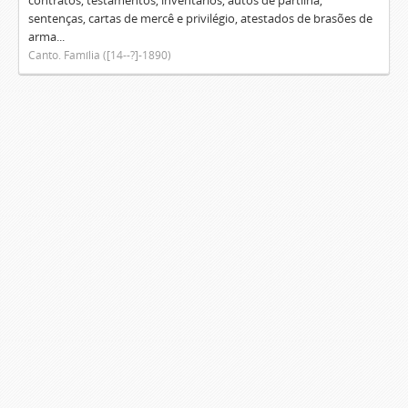
contratos, testamentos, inventários, autos de partilha,
sentenças, cartas de mercê e privilégio, atestados de brasões de
arma...
Canto. Família ([14--?]-1890)