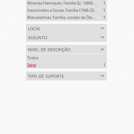
Miranda Henriques. Família ([c. 1484]-[c.1745])
1
Vasconcelos e Sousa. Família (1946-2006)
1
Mascarenhas. Família, condes de Óbidos, Palma e Sabugal (1669-1910)
1
local
assunto
nível de descrição
Todos
Série
1
tipo de suporte