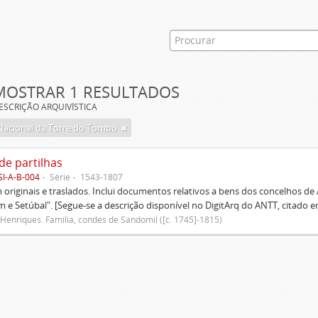
MOSTRAR 1 RESULTADOS
ESCRIÇÃO ARQUIVÍSTICA
Nacional da Torre do Tombo
de partilhas
SI-A-B-004
Série
1543-1807
originais e traslados. Inclui documentos relativos a bens dos concelhos de
 e Setúbal". [Segue-se a descrição disponível no DigitArq do ANTT, citado e
Henriques. Família, condes de Sandomil ([c. 1745]-1815)