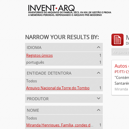
NARROW YOUR RESULTS BY:
D
idioma
Arquivo 
Registos únicos
1
português
1
Autos 
entidade detentora
PT/TT/ C
"Contém 
Todos
Santarém
Arquivo Nacional da Torre do Tombo
1
Miranda 
produtor
nome
Todos
Miranda Henriques. Família, condes de Sandomil ([c. 1745]-1815)
1