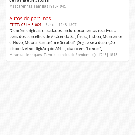
de Palma e de Sabugal.
Mascarenhas. Família (1910-1945)
Autos de partilhas
PT/TT/ CSI-A-B-004
Série
1543-1807
"Contém originais e traslados. Inclui documentos relativos a
bens dos concelhos de Alcácer do Sal, Évora, Lisboa, Montemor-
o-Novo, Moura, Santarém e Setúbal". [Segue-se a descrição
disponível no DigitArq do ANTT, citado em "Fontes"]
Miranda Henriques. Família, condes de Sandomil ([c. 1745]-1815)