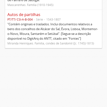
de Palma e de Sabugal.
Mascarenhas. Família (1910-1945)
Autos de partilhas
PT/TT/ CSI-A-B-004
Série
1543-1807
"Contém originais e traslados. Inclui documentos relativos a
bens dos concelhos de Alcácer do Sal, Évora, Lisboa, Montemor-
o-Novo, Moura, Santarém e Setúbal". [Segue-se a descrição
disponível no DigitArq do ANTT, citado em "Fontes"]
Miranda Henriques. Família, condes de Sandomil ([c. 1745]-1815)