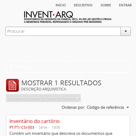
início
descritivo
sobre
entrar
Filtros
MOSTRAR 1 RESULTADOS
DESCRIÇÃO ARQUIVÍSTICA
Arquivo Nacional da Torre do Tombo
Ordenar por:
Código de referência
Inventário do cartório
PT/TT/ CSI-003
Série
1836
Contém um inventário que descreve os documentos que