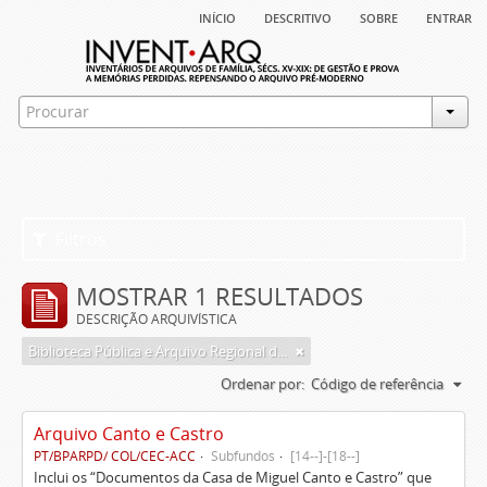
início
descritivo
sobre
entrar
Filtros
MOSTRAR 1 RESULTADOS
DESCRIÇÃO ARQUIVÍSTICA
Biblioteca Pública e Arquivo Regional de Ponta Delgada
Ordenar por:
Código de referência
Arquivo Canto e Castro
PT/BPARPD/ COL/CEC-ACC
Subfundos
[14--]-[18--]
Inclui os “Documentos da Casa de Miguel Canto e Castro” que