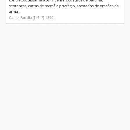
contratos, testamentos, inventários, autos de partilha,
sentenças, cartas de mercê e privilégio, atestados de brasões de
arma...
Canto. Família ([14--?]-1890)