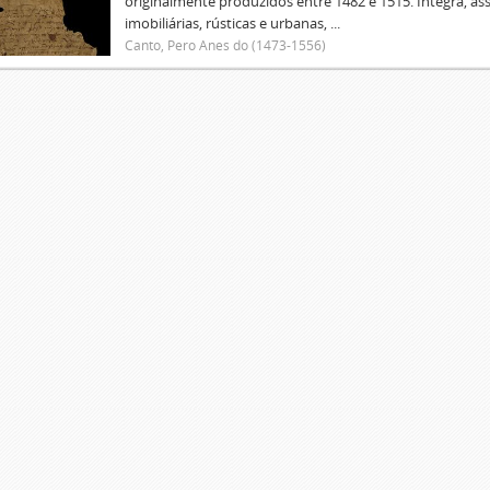
originalmente produzidos entre 1482 e 1515. Integra, as
imobiliárias, rústicas e urbanas, ...
Canto, Pero Anes do (1473-1556)