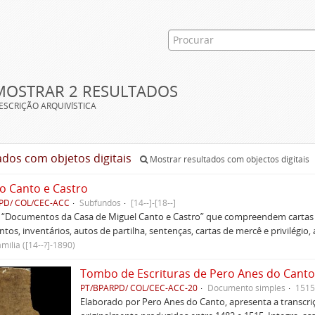
MOSTRAR 2 RESULTADOS
ESCRIÇÃO ARQUIVÍSTICA
ados com objetos digitais
Mostrar resultados com objectos digitais
o Canto e Castro
PD/ COL/CEC-ACC
Subfundos
[14--]-[18--]
s “Documentos da Casa de Miguel Canto e Castro” que compreendem cartas d
tos, inventários, autos de partilha, sentenças, cartas de mercê e privilégio,
mília ([14--?]-1890)
Tombo de Escrituras de Pero Anes do Canto
PT/BPARPD/ COL/CEC-ACC-20
Documento simples
1515
Elaborado por Pero Anes do Canto, apresenta a transcriçã