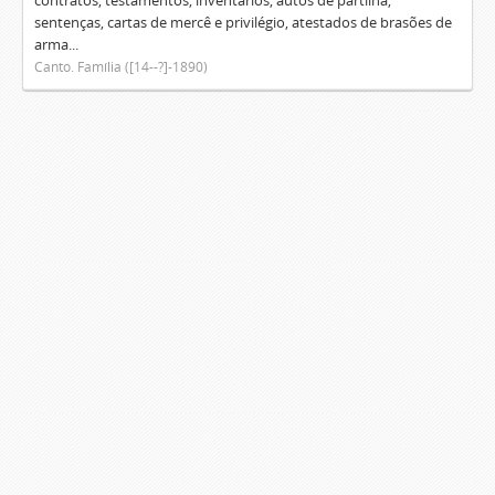
contratos, testamentos, inventários, autos de partilha,
sentenças, cartas de mercê e privilégio, atestados de brasões de
arma...
Canto. Família ([14--?]-1890)