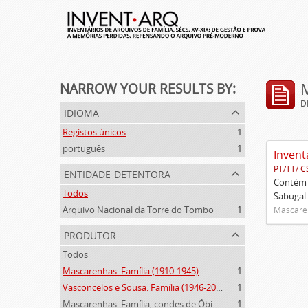
NARROW YOUR RESULTS BY:
D
idioma
Registos únicos
1
português
1
Invent
PT/TT/ C
entidade detentora
Contém 
Todos
Sabugal.
Arquivo Nacional da Torre do Tombo
1
Mascaren
produtor
Todos
Mascarenhas. Família (1910-1945)
1
Vasconcelos e Sousa. Família (1946-2006)
1
Mascarenhas. Família, condes de Óbidos, Palma e Sabugal (1669-1910)
1