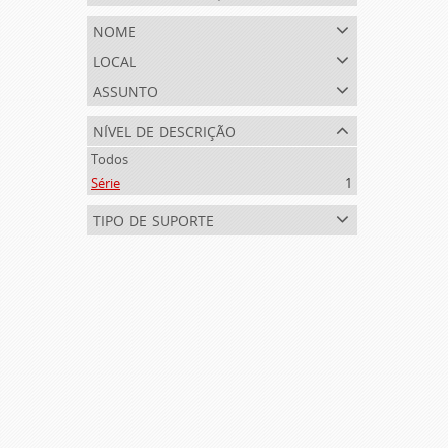
nome
local
assunto
nível de descrição
Todos
Série
1
tipo de suporte