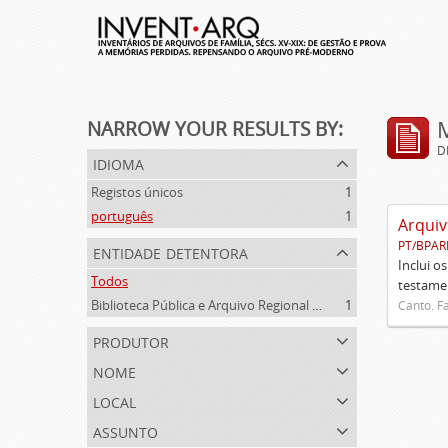
NARROW YOUR RESULTS BY:
D
idioma
Registos únicos
1
português
1
Arquiv
PT/BPAR
entidade detentora
Inclui o
Todos
testamen
Biblioteca Pública e Arquivo Regional de Ponta Delgada
1
Canto. Fa
produtor
nome
local
assunto