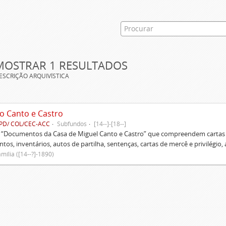
MOSTRAR 1 RESULTADOS
ESCRIÇÃO ARQUIVÍSTICA
o Canto e Castro
PD/ COL/CEC-ACC
Subfundos
[14--]-[18--]
s “Documentos da Casa de Miguel Canto e Castro” que compreendem cartas d
tos, inventários, autos de partilha, sentenças, cartas de mercê e privilégio,
mília ([14--?]-1890)