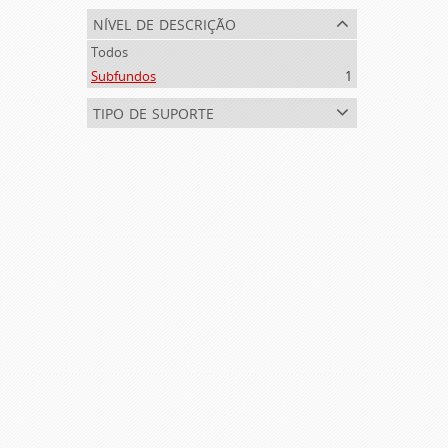
nível de descrição
Todos
Subfundos
1
tipo de suporte