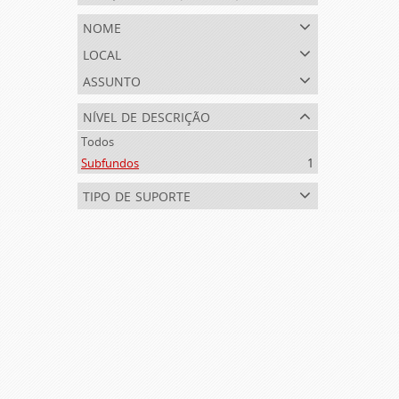
nome
local
assunto
nível de descrição
Todos
Subfundos
1
tipo de suporte