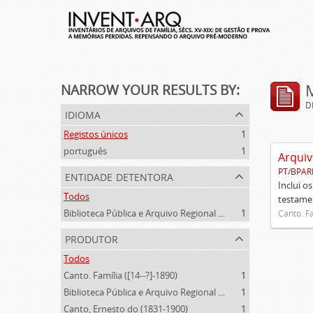
NARROW YOUR RESULTS BY:
D
idioma
Registos únicos
1
português
1
Arquiv
PT/BPAR
entidade detentora
Inclui o
Todos
testamen
Biblioteca Pública e Arquivo Regional de Ponta Delgada
1
Canto. Fa
produtor
Todos
Canto. Família ([14--?]-1890)
1
Biblioteca Pública e Arquivo Regional de Ponta Delgada (1841- )
1
Canto, Ernesto do (1831-1900)
1