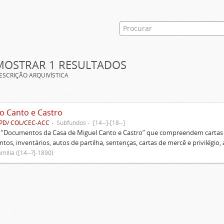
MOSTRAR 1 RESULTADOS
ESCRIÇÃO ARQUIVÍSTICA
o Canto e Castro
PD/ COL/CEC-ACC
Subfundos
[14--]-[18--]
s “Documentos da Casa de Miguel Canto e Castro” que compreendem cartas d
tos, inventários, autos de partilha, sentenças, cartas de mercê e privilégio,
mília ([14--?]-1890)