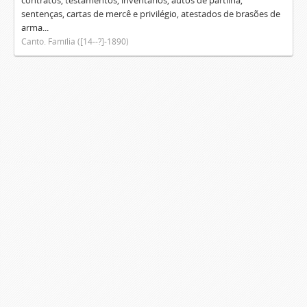
contratos, testamentos, inventários, autos de partilha,
sentenças, cartas de mercê e privilégio, atestados de brasões de
arma...
Canto. Família ([14--?]-1890)