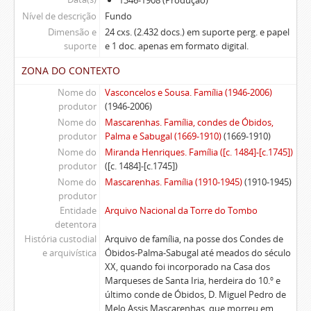
1346-1908 (Produção)
Nível de descrição
Fundo
Dimensão e
24 cxs. (2.432 docs.) em suporte perg. e papel
suporte
e 1 doc. apenas em formato digital.
ZONA DO CONTEXTO
Nome do
Vasconcelos e Sousa. Família (1946-2006)
produtor
(1946-2006)
Nome do
Mascarenhas. Família, condes de Óbidos,
produtor
Palma e Sabugal (1669-1910)
(1669-1910)
Nome do
Miranda Henriques. Família ([c. 1484]-[c.1745])
produtor
([c. 1484]-[c.1745])
Nome do
Mascarenhas. Família (1910-1945)
(1910-1945)
produtor
Entidade
Arquivo Nacional da Torre do Tombo
detentora
História custodial
Arquivo de família, na posse dos Condes de
e arquivística
Óbidos-Palma-Sabugal até meados do século
XX, quando foi incorporado na Casa dos
Marqueses de Santa Iria, herdeira do 10.º e
último conde de Óbidos, D. Miguel Pedro de
Melo Assis Mascarenhas, que morreu em