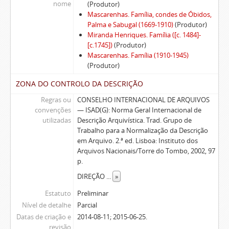
nome
(Produtor)
Mascarenhas. Família, condes de Óbidos,
Palma e Sabugal (1669-1910)
(Produtor)
Miranda Henriques. Família ([c. 1484]-
[c.1745])
(Produtor)
Mascarenhas. Família (1910-1945)
(Produtor)
ZONA DO CONTROLO DA DESCRIÇÃO
Regras ou
CONSELHO INTERNACIONAL DE ARQUIVOS
convenções
— ISAD(G): Norma Geral Internacional de
utilizadas
Descrição Arquivística. Trad. Grupo de
Trabalho para a Normalização da Descrição
em Arquivo. 2.ª ed. Lisboa: Instituto dos
Arquivos Nacionais/Torre do Tombo, 2002, 97
p.
DIREÇÃO
...
»
Estatuto
Preliminar
Nível de detalhe
Parcial
Datas de criação e
2014-08-11; 2015-06-25.
revisão