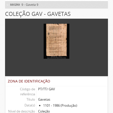
9 - Gaveta 9
SECÇÃO
COLEÇÃO GAV - GAVETAS
ZONA DE IDENTIFICAÇÃO
Código de
PT/TT/ GAV
referência
Título
Gavetas
Data(s)
1101 - 1986 (Produção)
Nível de descrição
Coleção