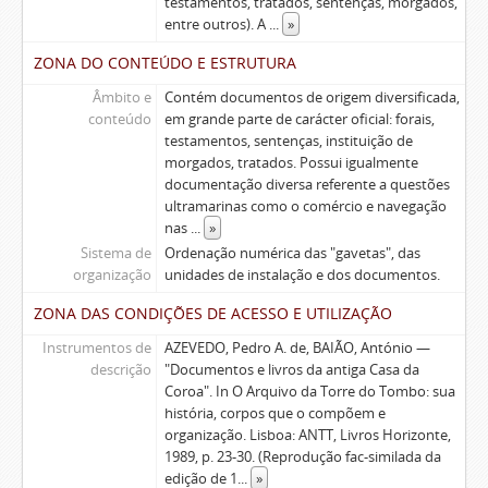
testamentos, tratados, sentenças, morgados,
entre outros). A
...
»
ZONA DO CONTEÚDO E ESTRUTURA
Âmbito e
Contém documentos de origem diversificada,
conteúdo
em grande parte de carácter oficial: forais,
testamentos, sentenças, instituição de
morgados, tratados. Possui igualmente
documentação diversa referente a questões
ultramarinas como o comércio e navegação
nas
...
»
Sistema de
Ordenação numérica das "gavetas", das
organização
unidades de instalação e dos documentos.
ZONA DAS CONDIÇÕES DE ACESSO E UTILIZAÇÃO
Instrumentos de
AZEVEDO, Pedro A. de, BAIÃO, António —
descrição
"Documentos e livros da antiga Casa da
Coroa". In O Arquivo da Torre do Tombo: sua
história, corpos que o compõem e
organização. Lisboa: ANTT, Livros Horizonte,
1989, p. 23-30. (Reprodução fac-similada da
edição de 1
...
»