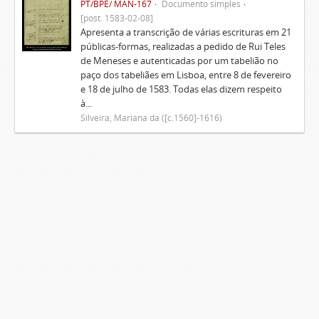
PT/BPE/ MAN-167
Documento simples
[post. 1583-02-08]
Apresenta a transcrição de várias escrituras em 21
públicas-formas, realizadas a pedido de Rui Teles
de Meneses e autenticadas por um tabelião no
paço dos tabeliães em Lisboa, entre 8 de fevereiro
e 18 de julho de 1583. Todas elas dizem respeito
à...
Silveira, Mariana da ([c.1560]-1616)