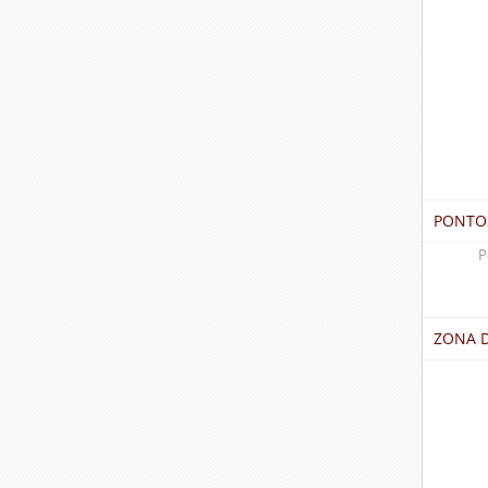
PONTO
P
ZONA 