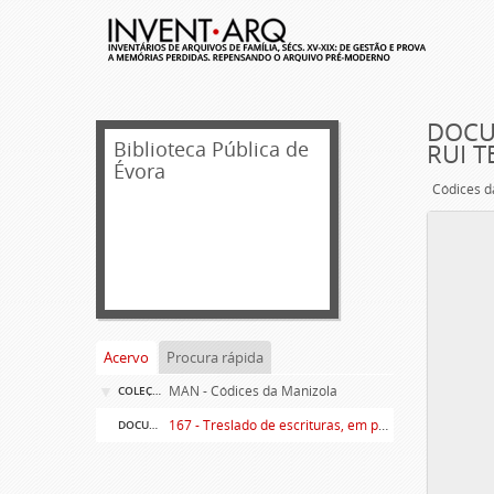
DOCU
Biblioteca Pública de
RUI T
Évora
Códices d
Acervo
Procura rápida
MAN - Códices da Manizola
COLEÇÃO
167 - Treslado de escrituras, em pública-forma, de Rui Teles de Meneses
DOCUMENTO SIMPLES