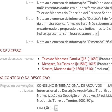
Nota
Nota ao elemento de informação “Título”: no docu
huãs escrituras dadas em pubrica forma que são d
Telez de Menezes do Concelho del Rei noso Senhor
Nota
Nota ao elemento de informação “Data(s)”: 8 de fe
da primeira pública-forma do livro. Não sabemos 
encadernado e preparado o seu índice, mas terá si
índice apresenta, com letra bastante
...
»
Nota
Nota ao elemento de informação “Dimensão”: 95 fl
S DE ACESSO
onto de acesso - nome
Teles de Meneses. Família ([13--]-1630)
(Produto
Meneses, Rui Teles de ([c.1560]-1616)
(Produtor
Silveira, Mariana da ([c.1560]-1616)
(Produtor)
DO CONTROLO DA DESCRIÇÃO
Regras ou convenções
CONSELHO INTERNACIONAL DE ARQUIVOS — ISAD(
utilizadas
Internacional de Descrição Arquivística. Trad. Gru
Normalização da Descrição em Arquivo. 2.ª ed. Lisb
Nacionais/Torre do Tombo, 2002, 97 p.
DIREÇÃO
...
»