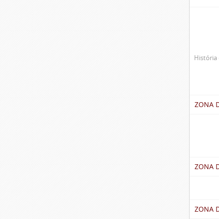
História 
ZONA 
ZONA D
ZONA 