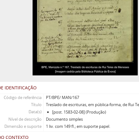
E IDENTIFICAÇÃO
Código de referência
PT/BPE/ MAN/167
Título
Treslado de escrituras, em pública-forma, de Rui 
Data(s)
[post. 1583-02-08] (Produção)
Nível de descrição
Documento simples
Dimensão e suporte
1 liv. com 149 fl.; em suporte papel.
DO CONTEXTO