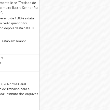
mento lê-se “Treslado de
o muito Ilustre Senhor Rui
”.
vereiro de 1583 é a data
ao certo quando foi
do depois desta data. O
. estão em branco.
r)
)
G): Norma Geral
po de Trabalho para a
oa: Instituto dos Arquivos