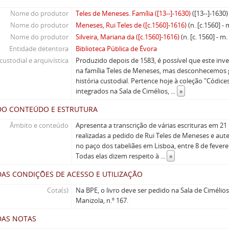
Nome do produtor
Teles de Meneses. Família ([13--]-1630)
([13--]-1630)
Nome do produtor
Meneses, Rui Teles de ([c.1560]-1616)
(n. [c.1560] -
Nome do produtor
Silveira, Mariana da ([c.1560]-1616)
(n. [c. 1560] - m
Entidade detentora
Biblioteca Pública de Évora
custodial e arquivística
Produzido depois de 1583, é possível que este inv
na família Teles de Meneses, mas desconhecemos 
história custodial. Pertence hoje à coleção "Códic
integrados na Sala de Cimélios,
...
»
DO CONTEÚDO E ESTRUTURA
Âmbito e conteúdo
Apresenta a transcrição de várias escrituras em 21
realizadas a pedido de Rui Teles de Meneses e aut
no paço dos tabeliães em Lisboa, entre 8 de feverei
Todas elas dizem respeito à
...
»
AS CONDIÇÕES DE ACESSO E UTILIZAÇÃO
Cota(s)
Na BPE, o livro deve ser pedido na Sala de Cimélios
Manizola, n.º 167.
DAS NOTAS