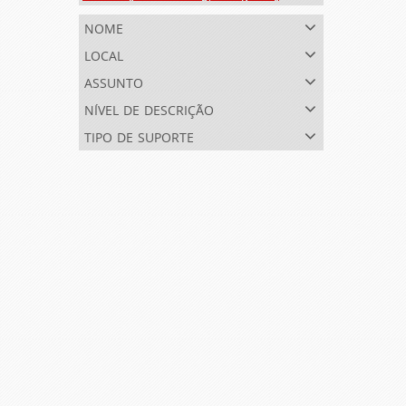
nome
local
assunto
nível de descrição
tipo de suporte