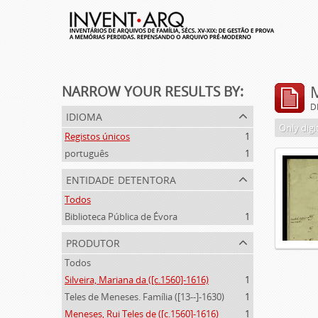
NARROW YOUR RESULTS BY:
D
idioma
Only digi
Registos únicos
1
português
1
entidade detentora
Todos
Biblioteca Pública de Évora
1
produtor
Todos
Silveira, Mariana da ([c.1560]-1616)
1
Teles de Meneses. Família ([13--]-1630)
1
Meneses, Rui Teles de ([c.1560]-1616)
1