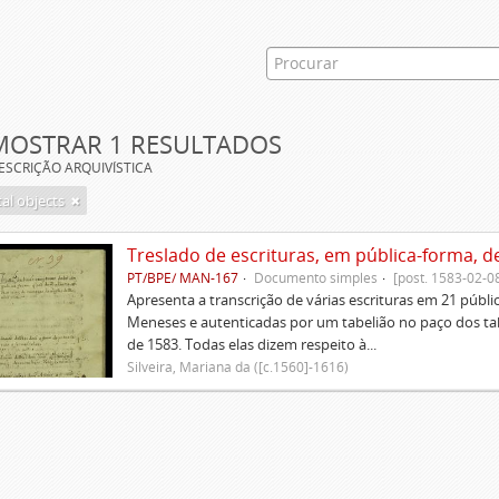
MOSTRAR 1 RESULTADOS
ESCRIÇÃO ARQUIVÍSTICA
tal objects
Treslado de escrituras, em pública-forma, d
PT/BPE/ MAN-167
Documento simples
[post. 1583-02-0
Apresenta a transcrição de várias escrituras em 21 públi
Meneses e autenticadas por um tabelião no paço dos tabe
de 1583. Todas elas dizem respeito à...
Silveira, Mariana da ([c.1560]-1616)