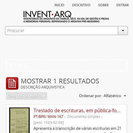
início
descritivo
sobre
entrar
Filtros
MOSTRAR 1 RESULTADOS
DESCRIÇÃO ARQUIVÍSTICA
Ordenar por:
Alfabético
Only digital objects
Treslado de escrituras, em pública-forma, de Rui Teles de Meneses
PT/BPE/ MAN-167
Documento simples
[post. 1583-02-08]
Apresenta a transcrição de várias escrituras em 21