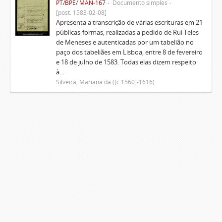
PT/BPE/ MAN-167
Documento simples
[post. 1583-02-08]
Apresenta a transcrição de várias escrituras em 21
públicas-formas, realizadas a pedido de Rui Teles
de Meneses e autenticadas por um tabelião no
paço dos tabeliães em Lisboa, entre 8 de fevereiro
e 18 de julho de 1583. Todas elas dizem respeito
à...
Silveira, Mariana da ([c.1560]-1616)