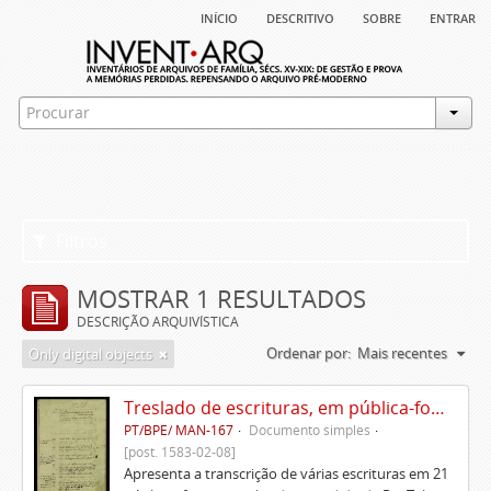
início
descritivo
sobre
entrar
Filtros
MOSTRAR 1 RESULTADOS
DESCRIÇÃO ARQUIVÍSTICA
Ordenar por:
Mais recentes
Only digital objects
Treslado de escrituras, em pública-forma, de Rui Teles de Meneses
PT/BPE/ MAN-167
Documento simples
[post. 1583-02-08]
Apresenta a transcrição de várias escrituras em 21