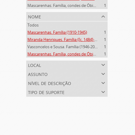
Mascarenhas. Família, condes de Óbidos, Palma e Sabugal (1669-1910)
1
nome
Todos
Mascarenhas. Família (1910-1945)
1
Miranda Henriques. Família ([c. 1484]-[c.1745])
1
Vasconcelos e Sousa. Família (1946-2006)
1
Mascarenhas. Família, condes de Óbidos, Palma e Sabugal (1669-1910)
1
local
assunto
nível de descrição
tipo de suporte