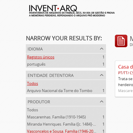
NARROW YOUR RESULTS BY:
D
idioma
Registos únicos
1
português
1
Casa d
PT/TT/ C
entidade detentora
Trata-se
Todos
herdeiro
Arquivo Nacional da Torre do Tombo
1
Mascaren
produtor
Todos
Mascarenhas. Família (1910-1945)
1
Miranda Henriques. Família ([c. 1484]-[c.1745])
1
Vasconcelos e Sousa. Família (1946-2006)
1