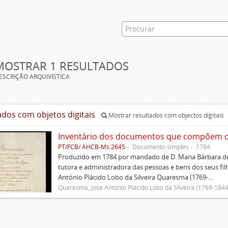
MOSTRAR 1 RESULTADOS
ESCRIÇÃO ARQUIVÍSTICA
ados com objetos digitais
Mostrar resultados com objectos digitais
Inventário dos documentos que compõem o c
PT/FCB/ AHCB-Ms.2645
Documento simples
1784
Produzido em 1784 por mandado de D. Maria Bárbara de
tutora e administradora das pessoas e bens dos seus fi
António Plácido Lobo da Silveira Quaresma (1769-...
Quaresma, José António Plácido Lobo da Silveira (1769-1844