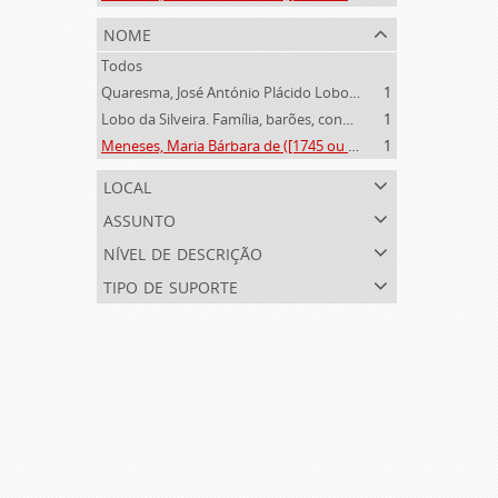
nome
Todos
Quaresma, José António Plácido Lobo da Silveira (1769-1844)
1
Lobo da Silveira. Família, barões, condes e marqueses de Alvito (1475-1910)
1
Meneses, Maria Bárbara de ([1745 ou 1751]-[post. 1784])
1
local
assunto
nível de descrição
tipo de suporte