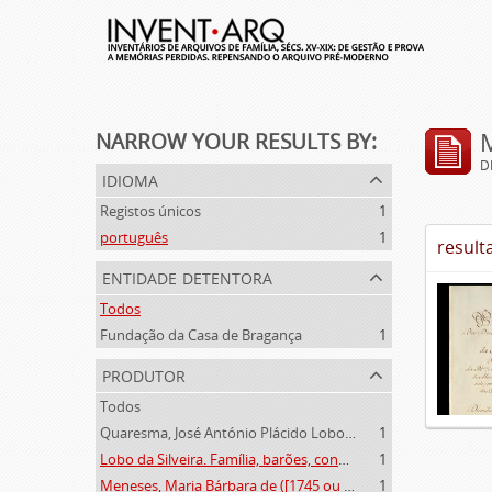
NARROW YOUR RESULTS BY:
D
idioma
Registos únicos
1
português
1
result
entidade detentora
Todos
Fundação da Casa de Bragança
1
produtor
Todos
Quaresma, José António Plácido Lobo da Silveira (1769-1844)
1
Lobo da Silveira. Família, barões, condes e marqueses de Alvito (1475-1910)
1
Meneses, Maria Bárbara de ([1745 ou 1751]-[post. 1784])
1