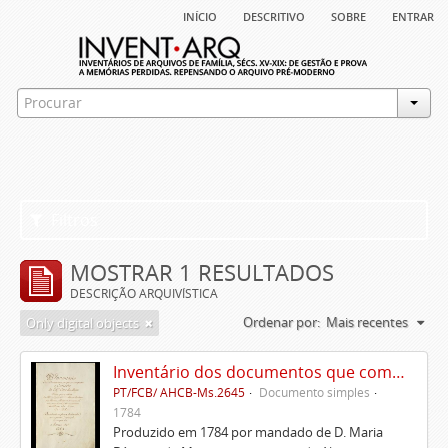
início
descritivo
sobre
entrar
Filtros
MOSTRAR 1 RESULTADOS
DESCRIÇÃO ARQUIVÍSTICA
Ordenar por:
Mais recentes
Only digital objects
Inventário dos documentos que compõem o cartório da Casa de Alvito
PT/FCB/ AHCB-Ms.2645
Documento simples
1784
Produzido em 1784 por mandado de D. Maria