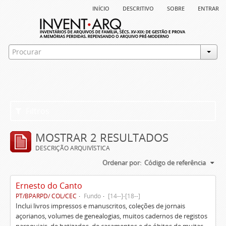
início
descritivo
sobre
entrar
Filtros
MOSTRAR 2 RESULTADOS
DESCRIÇÃO ARQUIVÍSTICA
Ordenar por:
Código de referência
Ernesto do Canto
PT/BPARPD/ COL/CEC
Fundo
[14--]-[18--]
Inclui livros impressos e manuscritos, coleções de jornais
açorianos, volumes de genealogias, muitos cadernos de registos