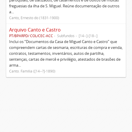
paroquiais, de batizados, de casamentos e de óbitos de muitas
freguesias da ilha de S. Miguel. Reúne documentação de outros
a...
Canto, Ernesto do (1831-1900)
Arquivo Canto e Castro
PT/BPARPD/ COL/CEC-ACC
Subfundos
[14--]-[18--]
Inclui os “Documentos da Casa de Miguel Canto e Castro” que
compreendem cartas de sesmaria, escrituras de compra e venda,
contratos, testamentos, inventários, autos de partilha,
sentenças, cartas de mercê e privilégio, atestados de brasões de
arma...
Canto. Família ([14--?]-1890)