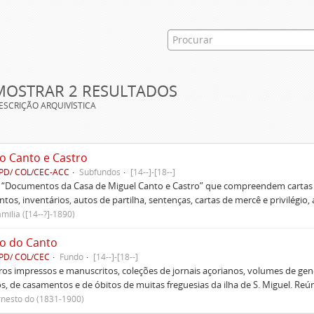
MOSTRAR 2 RESULTADOS
ESCRIÇÃO ARQUIVÍSTICA
o Canto e Castro
PD/ COL/CEC-ACC
Subfundos
[14--]-[18--]
s “Documentos da Casa de Miguel Canto e Castro” que compreendem cartas d
tos, inventários, autos de partilha, sentenças, cartas de mercê e privilégio,
mília ([14--?]-1890)
o do Canto
PD/ COL/CEC
Fundo
[14--]-[18--]
ivros impressos e manuscritos, coleções de jornais açorianos, volumes de gen
s, de casamentos e de óbitos de muitas freguesias da ilha de S. Miguel. Re
rnesto do (1831-1900)