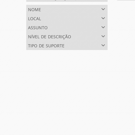
nome
local
assunto
nível de descrição
tipo de suporte