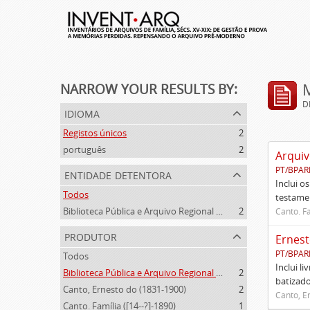
NARROW YOUR RESULTS BY:
D
idioma
Registos únicos
2
português
2
Arquiv
PT/BPAR
entidade detentora
Inclui o
Todos
testamen
Biblioteca Pública e Arquivo Regional de Ponta Delgada
2
Canto. Fa
produtor
Ernest
PT/BPAR
Todos
Inclui l
Biblioteca Pública e Arquivo Regional de Ponta Delgada (1841- )
2
batizado
Canto, Ernesto do (1831-1900)
2
Canto, E
Canto. Família ([14--?]-1890)
1