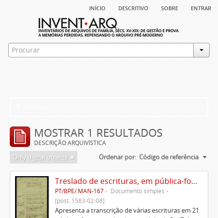
início
descritivo
sobre
entrar
Filtros
MOSTRAR 1 RESULTADOS
DESCRIÇÃO ARQUIVÍSTICA
Ordenar por:
Código de referência
Only digital objects
Treslado de escrituras, em pública-forma, de Rui Teles de Meneses
PT/BPE/ MAN-167
Documento simples
[post. 1583-02-08]
Apresenta a transcrição de várias escrituras em 21