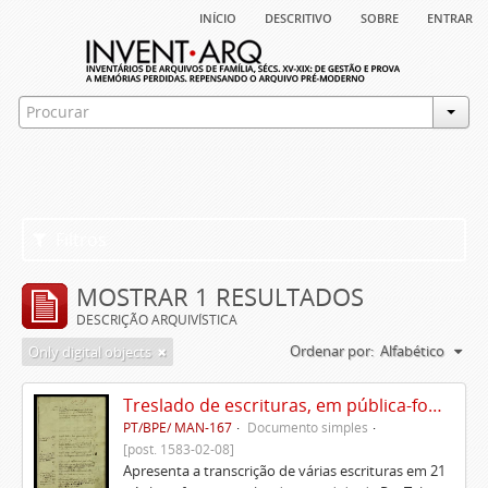
início
descritivo
sobre
entrar
Filtros
MOSTRAR 1 RESULTADOS
DESCRIÇÃO ARQUIVÍSTICA
Ordenar por:
Alfabético
Only digital objects
Treslado de escrituras, em pública-forma, de Rui Teles de Meneses
PT/BPE/ MAN-167
Documento simples
[post. 1583-02-08]
Apresenta a transcrição de várias escrituras em 21