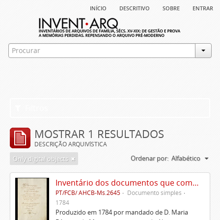
início
descritivo
sobre
entrar
Filtros
MOSTRAR 1 RESULTADOS
DESCRIÇÃO ARQUIVÍSTICA
Ordenar por:
Alfabético
Only digital objects
Inventário dos documentos que compõem o cartório da Casa de Alvito
PT/FCB/ AHCB-Ms.2645
Documento simples
1784
Produzido em 1784 por mandado de D. Maria